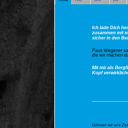
Home
Fels
Schi
Eis
Ich lade Dich her
zusammen mit mi
sicher in den B
Paus Wegener sag
die wir machen du
Mit mir als Berg
Kopf verwirklich
Gönnen wir uns Zei