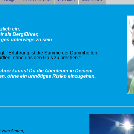
Anfrage
Impressum / AGB
Über mich
Informatives
zlich ein,
r als Bergführer,
ergen unterwegs zu sein
.
t: "Erfahrung ist die Summe der Dummheiten,
rften, ohne uns den Hals zu brechen."
führer kannst Du die Abenteuer in Deinem
en, ohne ein unnötiges Risiko einzugehen.
t zum Atmen,