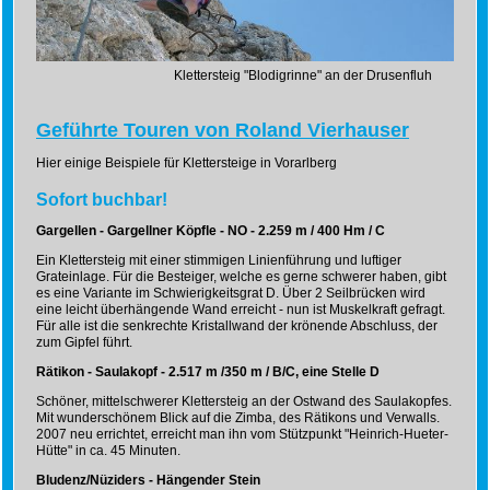
Klettersteig "Blodigrinne" an der Drusenfluh
Geführte Touren von Roland Vierhauser
Hier einige Beispiele für Klettersteige in Vorarlberg
Sofort buchbar!
Gargellen - Gargellner Köpfle - NO - 2.259 m / 400 Hm / C
Ein Klettersteig mit einer stimmigen Linienführung und luftiger
Grateinlage. Für die Besteiger, welche es gerne schwerer haben, gibt
es eine Variante im Schwierigkeitsgrat D. Über 2 Seilbrücken wird
eine leicht überhängende Wand erreicht - nun ist Muskelkraft gefragt.
Für alle ist die senkrechte Kristallwand der krönende Abschluss, der
zum Gipfel führt.
Rätikon - Saulakopf - 2.517 m /350 m / B/C, eine Stelle D
Schöner, mittelschwerer Klettersteig an der Ostwand des Saulakopfes.
Mit wunderschönem Blick auf die Zimba, des Rätikons und Verwalls.
2007 neu errichtet, erreicht man ihn vom Stützpunkt "Heinrich-Hueter-
Hütte" in ca. 45 Minuten.
Bludenz/Nüziders - Hängender Stein