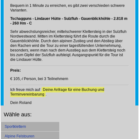
Bequem in 1 Minute zu erreichen, es gibt zwei verschieden schwere
Varianten.
Tschagguns - Lindauer Hütte - Sulzfluh - Gauenblickhöhle - 2.818 m
- 260 Hm - C
Sehr abwechslungsreicher, mittelschwerer Klettersteig in der Sulzfluh
Nordwestwand. Mitten im Klettersteig führt die Route durch die
Gauenblickhöhle. Durch den alpinen Zustieg und den Abstieg über
den Rachen wird die Tour zu einer tagesfüllenden Unternehmung,
besonders, wenn man nach dem Ausstieg aus dem Klettersteig noch
bis zum Gipfel der Sulzfluh aufsteigt. Ausgangspunkt für die Tour ist
die Lindauer Hütte.
Preis:
€ 105,-/ Person, bei 3 Teilnehmern
Ich freue mich auf
Deine Anfrage für eine Buchung und
Terminvereinbarung
.
Dein Roland
Wähle aus:
Sportklettern
Alpine Felstouren